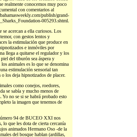
 que realmente conocemos muy poco
ocumental con comentarios al
hebahamasweekly.com/publish/grand-
harks_Foundation-005293.shtml.
 se acercan a ella curiosos. Los
 temor, con gestos lentos y
nces la estimulación que produce en
 hipnotizados e inmóviles por
na llega a quitarse el regulador y los
piel del tiburón sea áspera y
 los animales es lo que se denomina
una estimulación sensorial tan
o los deja hipnotizados de placer.
imales como conejos, roedores,
 nada se sabía y mucho menos de
 Yo no se si se habrá probado esto
mpleto la imagen que tenemos de
te número 94 de BUCEO XXI nos
 lo que les dota de cierta cercanía
dibujos animados Hermano Oso -de la
imales del bosque hablan (ardillas,