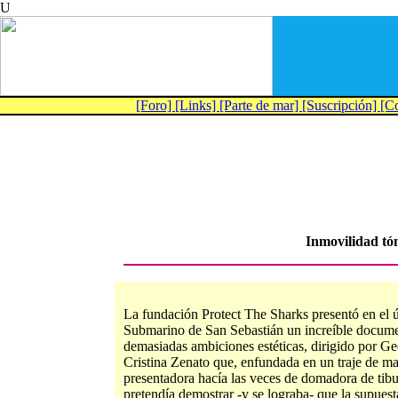
U
[Foro]
[Links]
[Parte de mar]
[Suscripción]
[C
Inmovilidad tó
La fundación Protect The Sharks presentó en el ú
Submarino de San Sebastián un increíble documen
demasiadas ambiciones estéticas, dirigido por G
Cristina Zenato que, enfundada en un traje de ma
presentadora hacía las veces de domadora de tibu
pretendía demostrar -y se lograba- que la supuest