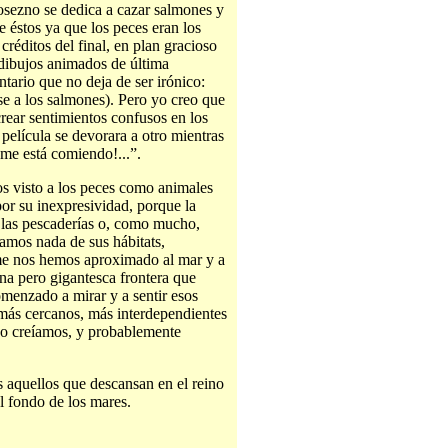
 osezno se dedica a cazar salmones y
e éstos ya que los peces eran los
réditos del final, en plan gracioso
 dibujos animados de última
tario que no deja de ser irónico:
se a los salmones). Pero yo creo que
rear sentimientos confusos en los
película se devorara a otro mientras
e me está comiendo!...”.
os visto a los peces como animales
por su inexpresividad, porque la
n las pescaderías o, como mucho,
amos nada de sus hábitats,
me nos hemos aproximado al mar y a
na pero gigantesca frontera que
menzado a mirar y a sentir esos
ás cercanos, más interdependientes
ño creíamos, y probablemente
 aquellos que descansan en el reino
l fondo de los mares.