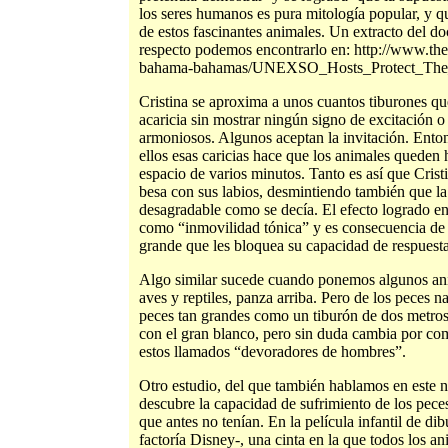
los seres humanos es pura mitología popular, y
de estos fascinantes animales. Un extracto del d
respecto podemos encontrarlo en: http://www.t
bahama-bahamas/UNEXSO_Hosts_Protect_The_S
Cristina se aproxima a unos cuantos tiburones que
acaricia sin mostrar ningún signo de excitación o
armoniosos. Algunos aceptan la invitación. Ento
ellos esas caricias hace que los animales queden
espacio de varios minutos. Tanto es así que Cristi
besa con sus labios, desmintiendo también que la 
desagradable como se decía. El efecto logrado en
como “inmovilidad tónica” y es consecuencia de 
grande que les bloquea su capacidad de respuesta 
Algo similar sucede cuando ponemos algunos an
aves y reptiles, panza arriba. Pero de los peces
peces tan grandes como un tiburón de dos metros.
con el gran blanco, pero sin duda cambia por co
estos llamados “devoradores de hombres”.
Otro estudio, del que también hablamos en es
descubre la capacidad de sufrimiento de los peces,
que antes no tenían. En la película infantil de 
factoría Disney-, una cinta en la que todos los an