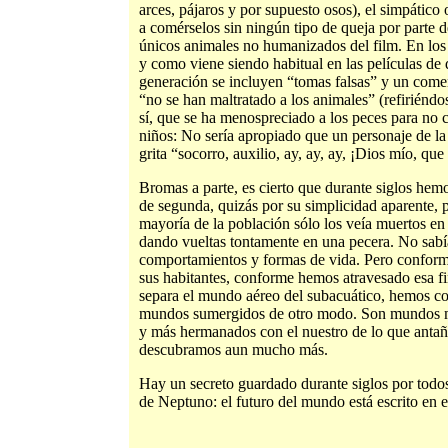
arces, pájaros y por supuesto osos), el simpático
a comérselos sin ningún tipo de queja por parte d
únicos animales no humanizados del film. En los c
y como viene siendo habitual en las películas de
generación se incluyen “tomas falsas” y un comen
“no se han maltratado a los animales” (refiriéndo
sí, que se ha menospreciado a los peces para no c
niños: No sería apropiado que un personaje de la 
grita “socorro, auxilio, ay, ay, ay, ¡Dios mío, qu
Bromas a parte, es cierto que durante siglos hem
de segunda, quizás por su simplicidad aparente, 
mayoría de la población sólo los veía muertos e
dando vueltas tontamente en una pecera. No sabí
comportamientos y formas de vida. Pero confor
sus habitantes, conforme hemos atravesado esa fi
separa el mundo aéreo del subacuático, hemos co
mundos sumergidos de otro modo. Son mundos m
y más hermanados con el nuestro de lo que anta
descubramos aun mucho más.
Hay un secreto guardado durante siglos por todos
de Neptuno: el futuro del mundo está escrito en e