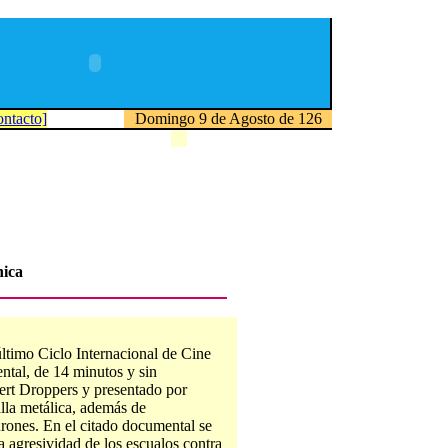
ontacto]
Domingo 9 de Agosto de 126
nica
ltimo Ciclo Internacional de Cine
tal, de 14 minutos y sin
eert Droppers y presentado por
lla metálica, además de
rones. En el citado documental se
a agresividad de los escualos contra